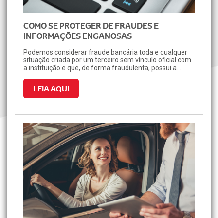
COMO SE PROTEGER DE FRAUDES E
INFORMAÇÕES ENGANOSAS
Podemos considerar fraude bancária toda e qualquer
situação criada por um terceiro sem vínculo oficial com
a instituição e que, de forma fraudulenta, possui a
intenção de atingir o patrimônio do cliente para
conseguir vantagens ilícitas. Esse tipo de prática é
LEIA AQUI
considerada crime de estelionato e o principal objetivo
é, na maioria das vezes, obter dados bancários ou
dinheiro da conta da vítima.